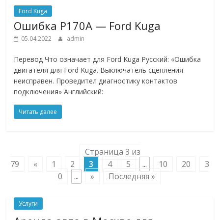
Ford Kuga
Ошибкa P170A — Ford Kuga
05.04.2022
admin
Перевод Что означает для Ford Kuga Русский: «Ошибка
двигателя для Ford Kuga. Выключатель сцепления
неисправен. Проведител диагностику контактов
подключения» Английский:
Читать далее
Страница 3 из
79
«
1
2
3
4
5
...
10
20
3
0
...
»
Последняя »
Услуги