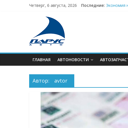
Skip
Четверг, 6 августа, 2026
Последние:
Экономия н
to
Аренда авт
content
В
Стекло с п
Техника, т
Ваш ключ 
тренде
АВТОновинок
ГЛАВНАЯ
АВТОНОВОСТИ
АВТОЗАПЧАС
Автор:
avtor