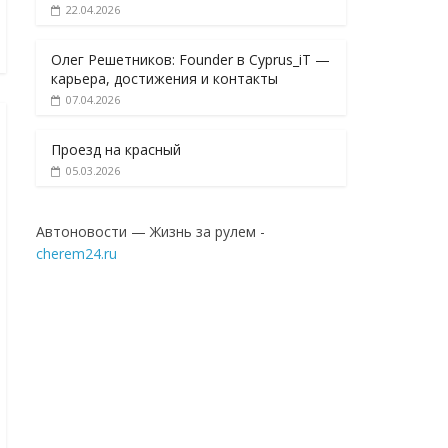
22.04.2026
Олег Решетников: Founder в Cyprus_iT —
карьера, достижения и контакты
07.04.2026
Проезд на красный
05.03.2026
Автоновости — Жизнь за рулем -
cherem24.ru