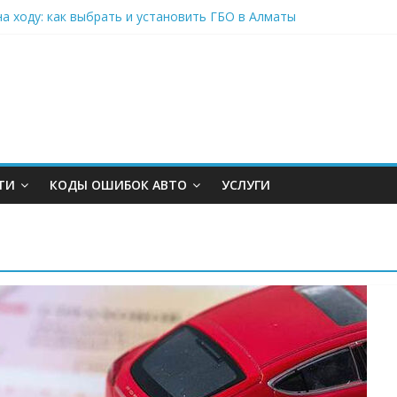
а ходу: как выбрать и установить ГБО в Алматы
о в Москве для комфортных и выгодных поездок
одогревом для фасада: инновации для современного здания
ранспорт и оборудование без удара по бюджету: современные и
к свободному движению в Северной столице
ТИ
КОДЫ ОШИБОК АВТО
УСЛУГИ