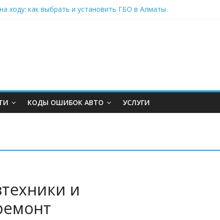
на ходу: как выбрать и установить ГБО в Алматы
то в Москве для комфортных и выгодных поездок
подогревом для фасада: инновации для современного здания
транспорт и оборудование без удара по бюджету: современные 
к свободному движению в Северной столице
ТИ
КОДЫ ОШИБОК АВТО
УСЛУГИ
зтехники и
ремонт