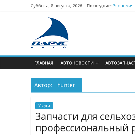
Skip
Суббота, 8 августа, 2026
Последние:
Экономия 
to
Аренда ав
content
В
Стекло с 
Техника, 
Ваш ключ 
тренде
АВТОновинок
ГЛАВНАЯ
АВТОНОВОСТИ
АВТОЗАПЧАС
Автор:
hunter
Услуги
Запчасти для сельхо
профессиональный 