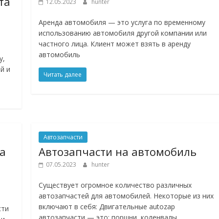
та
12.05.2023
hunter
Аренда автомобиля — это услуга по временному
использованию автомобиля другой компании или
частного лица. Клиент может взять в аренду
автомобиль
у,
й и
Читать далее
Автозапчасти
на
Автозапчасти на автомобиль
07.05.2023
hunter
Существует огромное количество различных
автозапчастей для автомобилей. Некоторые из них
включают в себя: Двигательные autozap
сти
автозапчасти — это: поршни, коленвалы,