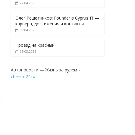
22.04.2026
Олег Решетников: Founder в Cyprus_iT —
карьера, достижения и контакты
07.04.2026
Проезд на красный
05.03.2026
Автоновости — Жизнь за рулем -
cherem24.ru