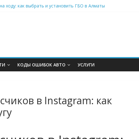
на ходу: как выбрать и установить ГБО в Алматы
то в Москве для комфортных и выгодных поездок
подогревом для фасада: инновации для современного здания
транспорт и оборудование без удара по бюджету: современные 
к свободному движению в Северной столице
ТИ
КОДЫ ОШИБОК АВТО
УСЛУГИ
чиков в Instagram: как
угу