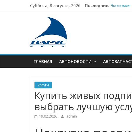
Skip
Суббота, 8 августа, 2026
Последние:
Экономия 
to
Аренда ав
content
В
Стекло с 
Техника, 
Ваш ключ 
тренде
АВТОновинок
ГЛАВНАЯ
АВТОНОВОСТИ
АВТОЗАПЧАС
Услуги
Купить живых подпис
выбрать лучшую усл
19.02.2026
admin