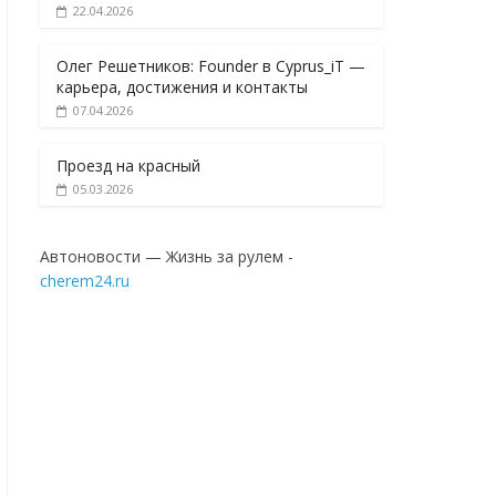
22.04.2026
Олег Решетников: Founder в Cyprus_iT —
карьера, достижения и контакты
07.04.2026
Проезд на красный
05.03.2026
Автоновости — Жизнь за рулем -
cherem24.ru