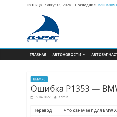
Skip
Пятница, 7 августа, 2026
Последние:
Ваш ключ 
to
Экономия 
content
В
Аренда ав
Стекло с 
Техника, 
тренде
АВТОновинок
ГЛАВНАЯ
АВТОНОВОСТИ
АВТОЗАПЧАС
BMW X6
Ошибкa P1353 — BM
05.04.2022
admin
Перевод
Что означает для BMW X