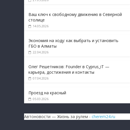
Ваш ключ к свободному движению в Северной
столице
14.05.2026
Экономия на ходу: как выбрать и установить
ГБО в Алматы
22.04.2026
Олег Решетников: Founder в Cyprus_iT —
карьера, достижения и контакты
07.04.2026
Проезд на красный
05.03.2026
Автоновости — Жизнь за рулем -
cherem24.ru