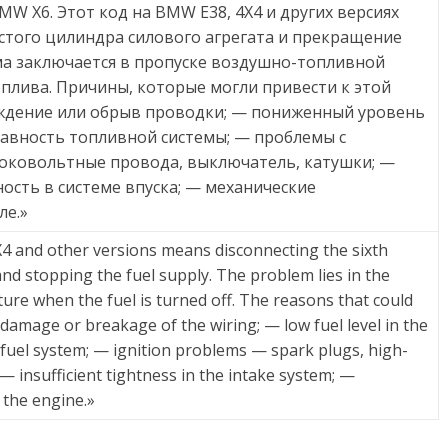
W X6. Этот код на BMW E38, 4X4 и других версиях
стого цилиндра силового агрегата и прекращение
ма заключается в пропуске воздушно-топливной
плива. Причины, которые могли привести к этой
ждение или обрыв проводки; — пониженный уровень
равность топливной системы; — проблемы с
соковольтные провода, выключатель, катушки; —
ость в системе впуска; — механические
ле.»
4 and other versions means disconnecting the sixth
and stopping the fuel supply. The problem lies in the
ture when the fuel is turned off. The reasons that could
 damage or breakage of the wiring; — low fuel level in the
 fuel system; — ignition problems — spark plugs, high-
; — insufficient tightness in the intake system; —
 the engine.»