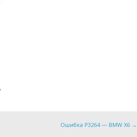
у
Ошибкa P3264 — BMW X6
→