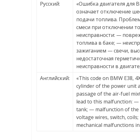
Русский:
«Ошибка двигателя для BM
означает отключение ше
подачи топлива. Пробле
смеси при отключении то
неисправности: — повре
топлива в баке; — неисп
зажиганием — свечи, вы
недостаточная герметичн
неисправности в двигате
Английский:
«This code on BMW E38, 4X
cylinder of the power unit 
passage of the air-fuel mix
lead to this malfunction: —
tank; — malfunction of the
voltage wires, switch, coils
mechanical malfunctions in