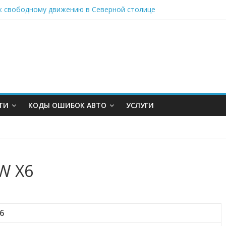
к свободному движению в Северной столице
на ходу: как выбрать и установить ГБО в Алматы
то в Москве для комфортных и выгодных поездок
подогревом для фасада: инновации для современного здания
транспорт и оборудование без удара по бюджету: современные и
ТИ
КОДЫ ОШИБОК АВТО
УСЛУГИ
W X6
6