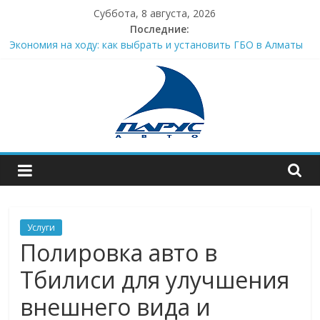
Skip
Суббота, 8 августа, 2026
to
Последние:
content
Экономия на ходу: как выбрать и установить ГБО в Алматы
Аренда авто в Москве для комфортных и выгодных поездок
Стекло с подогревом для фасада: инновации для
современного здания
Техника, транспорт и оборудование без удара по бюджету:
современные инструменты для бизнеса
Ваш ключ к свободному движению в Северной столице
В
тренде
АВТОновинок
Услуги
Полировка авто в
Тбилиси для улучшения
внешнего вида и